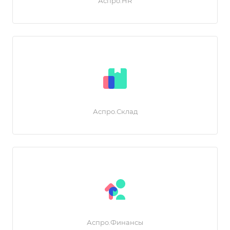
Аспро.HR
Аспро.Склад
Аспро.Финансы