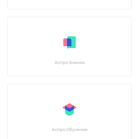
Аспро.Знания
Аспро.Обучение