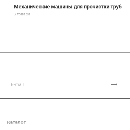
Механические машины для прочистки труб
3 товара
Подписывайтесь
на новости и акции
Компания
Каталог
О компании